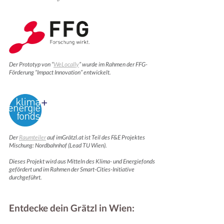
Der Prototyp von “
WeLocally
” wurde im Rahmen der FFG-
Förderung “Impact Innovation” entwickelt.
Der
Raumteiler
auf imGrätzl.at ist Teil des F&E Projektes
Mischung: Nordbahnhof (Lead TU Wien).
Dieses Projekt wird aus Mitteln des Klima- und Energiefonds
gefördert und im Rahmen der Smart-Cities-Initiative
durchgeführt.
Entdecke dein Grätzl in Wien: