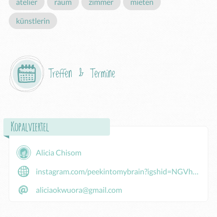
atelier
raum
zimmer
mieten
künstlerin
Treffen & Termine
Kopalviertel
Alicia Chisom
instagram.com/peekintomybrain?igshid=NGVhN2U2NjQ0Yg==
aliciaokwuora@gmail.com