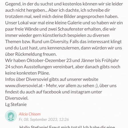
Gegend, in der du suchst und kostenlos können wir sie leider 
auch nicht hergeben... Aber ich dachte, ich schreibe dir 
trotzdem mal, weil mich deine Bilder angesprochen haben. 

Unser Lokal war mal eine kleine Galerie und so haben wir ein 
paar freie Wände und zwei Schaufenster erhalten, die wir 
immer wieder gern künstlerisch bespielen zu diversen 
Themen bzw. Rund um Diversity. Falls das interessant klingt 
und du Lust hast, uns kennenzulernen, dann würden wir uns 
über Rückmeldung freuen. 

Wir haben Oktober-Dezember 23 und Jänner bis Frühjahr 
24 schon Ausstellungen vereinbart, aber danach gibts noch 
keine konkreten Pläne. 

Infos über Diversoviel gibts auf unserer website 
www.diversoviel.at - Mehr, vor allem zu sehen ;), über uns 
findest du auch auf facebook und instagram unter 
Diversoviel. 

Lg Stefanie 
Alicia Chisom
Fr, 08. September 2023, 12:26
Hallo Stefanie! Freut mich total! Ich habe dir eine 