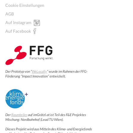
Cookie Einstellungen
AGB
Auf Instagram
Auf Facebook
Der Prototyp von “
WeLocally
” wurde im Rahmen der FFG-
Förderung “Impact Innovation” entwickelt.
Der
Raumteiler
auf imGrätzl.at ist Teil des F&E Projektes
Mischung: Nordbahnhof (Lead TU Wien).
Dieses Projekt wird aus Mitteln des Klima- und Energiefonds