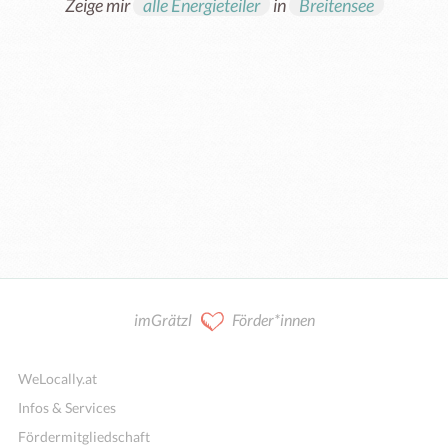
Zeige mir
alle Energieteiler
in
Breitensee
imGrätzl
Förder*innen
WeLocally.at
Infos & Services
Fördermitgliedschaft