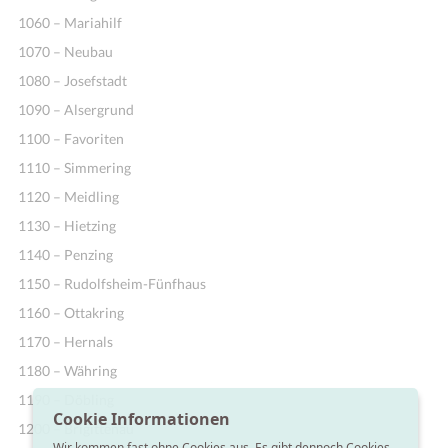
1060 – Mariahilf
1070 – Neubau
1080 – Josefstadt
1090 – Alsergrund
1100 – Favoriten
1110 – Simmering
1120 – Meidling
1130 – Hietzing
1140 – Penzing
1150 – Rudolfsheim-Fünfhaus
1160 – Ottakring
1170 – Hernals
1180 – Währing
1190 – Döbling
Cookie Informationen
1200 – Brigittenau
Wir kommen fast ohne Cookies aus. Es gibt dennoch Cookies,