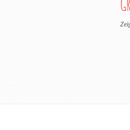
G
Zei