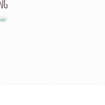
ung
see