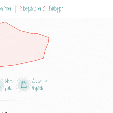
erInnen
Registrieren
Einloggen
Markt
Zuckerl &
platz
Angebote