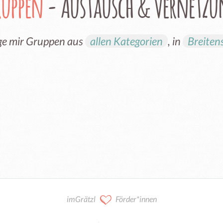
ruppen
- Austausch & Vernetz
ge mir Gruppen aus
allen Kategorien
, in
Breiten
imGrätzl
Förder*innen