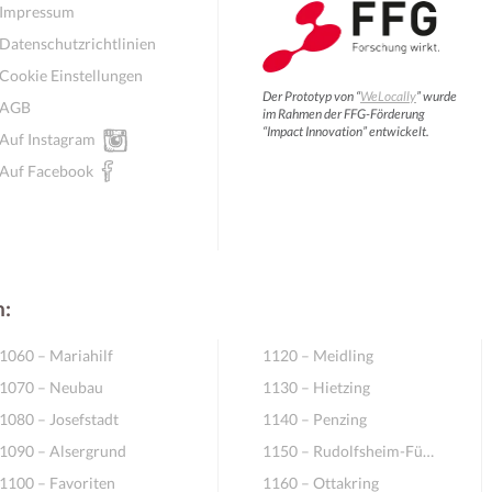
Impressum
Datenschutzrichtlinien
Cookie Einstellungen
Der Prototyp von “
WeLocally
” wurde
AGB
im Rahmen der FFG-Förderung
“Impact Innovation” entwickelt.
Auf Instagram
Auf Facebook
n:
1060 – Mariahilf
1120 – Meidling
1070 – Neubau
1130 – Hietzing
1080 – Josefstadt
1140 – Penzing
1090 – Alsergrund
1150 – Rudolfsheim-Fünfhaus
1100 – Favoriten
1160 – Ottakring