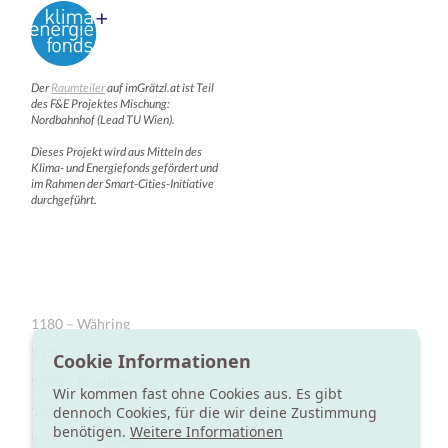
Der
Raumteiler
auf imGrätzl.at ist Teil
des F&E Projektes Mischung:
Nordbahnhof (Lead TU Wien).
Dieses Projekt wird aus Mitteln des
Klima- und Energiefonds gefördert und
im Rahmen der Smart-Cities-Initiative
durchgeführt.
1180 – Währing
1190 – Döbling
Cookie Informationen
1200 – Brigittenau
Wir kommen fast ohne Cookies aus. Es gibt
1210 – Floridsdorf
dennoch Cookies, für die wir deine Zustimmung
benötigen.
Weitere Informationen
1220 – Donaustadt