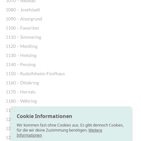
1070 – Neubau
1080 – Josefstadt
1090 – Alsergrund
1100 – Favoriten
1110 – Simmering
1120 – Meidling
1130 – Hietzing
1140 – Penzing
1150 – Rudolfsheim-Fünfhaus
1160 – Ottakring
1170 – Hernals
1180 – Währing
1190 – Döbling
Cookie Informationen
1200 – Brigittenau
Wir kommen fast ohne Cookies aus. Es gibt dennoch Cookies,
1210 – Floridsdorf
für die wir deine Zustimmung benötigen.
Weitere
Informationen
1220 – Donaustadt