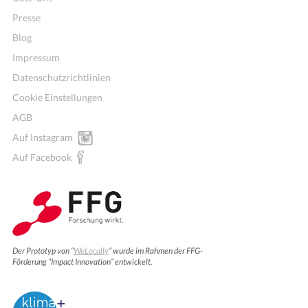
Presse
Blog
Impressum
Datenschutzrichtlinien
Cookie Einstellungen
AGB
Auf Instagram
Auf Facebook
Der Prototyp von “
WeLocally
” wurde im Rahmen der FFG-
Förderung “Impact Innovation” entwickelt.