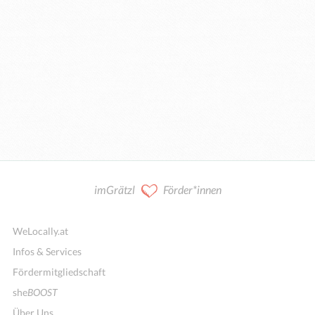
imGrätzl
Förder*innen
WeLocally.at
Infos & Services
Fördermitgliedschaft
she
BOOST
Über Uns