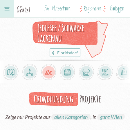
Für NutzerInnen
Registrieren
Einloggen
Jedlesee / Schwarze
Lackenau
Floridsdorf
Crowdfunding
Projekte
Zeige mir Projekte aus
allen Kategorien
, in
ganz Wien