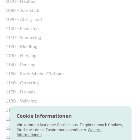
1070 – Neubau
1080 – Josefstadt
1090 – Alsergrund
1100 – Favoriten
1110 – Simmering
1120 – Meidling
1130 – Hietzing
1140 – Penzing
1150 – Rudolfsheim-Fünfhaus
1160 – Ottakring
1170 – Hernals
1180 – Währing
1190 – Döbling
Cookie Informationen
1200 – Brigittenau
Wir kommen fast ohne Cookies aus. Es gibt dennoch Cookies,
1210 – Floridsdorf
für die wir deine Zustimmung benötigen.
Weitere
Informationen
1220 – Donaustadt