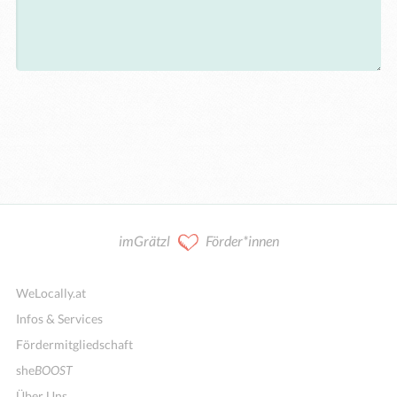
imGrätzl
Förder*innen
WeLocally.at
Infos & Services
Fördermitgliedschaft
she
BOOST
Über Uns