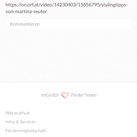
https://on.orf.at/video/14230403/15656795/stylingtipps-
von-martina-reuter
imGrätzl
Förder*innen
WeLocally.at
Infos & Services
Fördermitgliedschaft