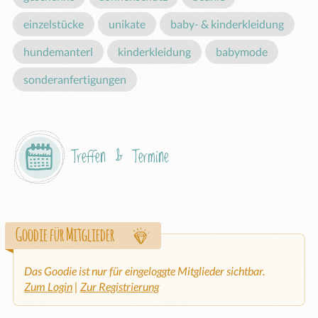
einzelstücke
unikate
baby- & kinderkleidung
hundemanterl
kinderkleidung
babymode
sonderanfertigungen
Treffen & Termine
Goodie für Mitglieder
Das Goodie ist nur für eingeloggte Mitglieder sichtbar.
Zum Login
|
Zur Registrierung