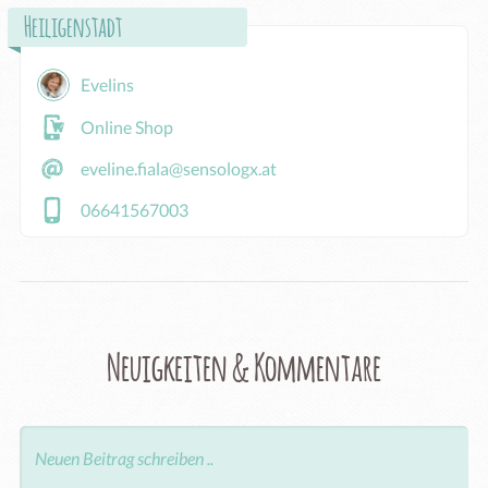
Heiligenstadt
Evelins
Online Shop
eveline.fiala@sensologx.at
06641567003
Neuigkeiten & Kommentare