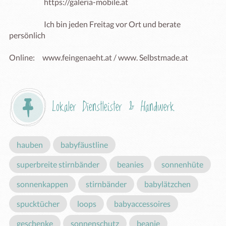
                       https://galeria-mobile.at 

                       Ich bin jeden Freitag vor Ort und berate 
persönlich

Lokaler Dienstleister & Handwerk
hauben
babyfäustline
superbreite stirnbänder
beanies
sonnenhüte
sonnenkappen
stirnbänder
babylätzchen
spucktücher
loops
babyaccessoires
geschenke
sonnenschutz
beanie