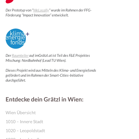
Der Prototyp von “
WeLocally
” wurde im Rahmen der FFG-
Förderung “Impact Innovation” entwickelt.
Der
Raumteiler
auf imGrätzl.at ist Teil des F&E Projektes
Mischung: Nordbahnhof (Lead TU Wien).
Dieses Projekt wird aus Mitteln des Klima- und Energiefonds
gefördert und im Rahmen der Smart-Cities-Initiative
Motivation & Inspiration
durchgeführt.
Entdecke dein Grätzl in Wien:
Wien Übersicht
1010 – Innere Stadt
1020 – Leopoldstadt