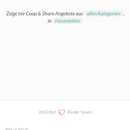
Zeige mir Coop & Share Angebote aus
allen Kategorien
,
in
Hasenleiten
Kooperation / Mitarbeit
imGrätzl
Förder*innen
WeLocally.at