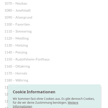
1070 – Neubau
1080 – Josefstadt
1090 – Alsergrund
1100 – Favoriten
1110 – Simmering
1120 – Meidling
1130 – Hietzing
1140 – Penzing
1150 – Rudolfsheim-Fünfhaus
1160 – Ottakring
1170 – Hernals
1180 – Währing
1190 – Döbling
Cookie Informationen
1200 – Brigittenau
Wir kommen fast ohne Cookies aus. Es gibt dennoch Cookies,
1210 – Floridsdorf
für die wir deine Zustimmung benötigen.
Weitere
Informationen