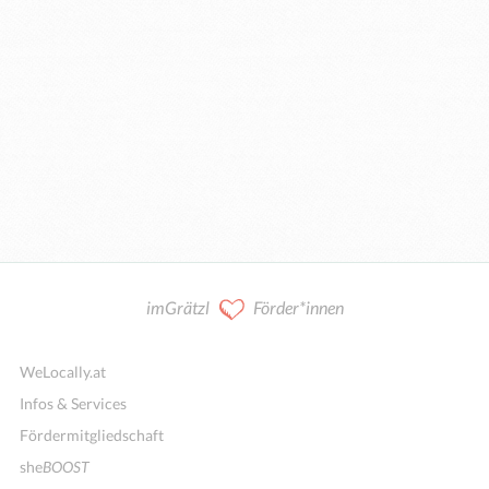
imGrätzl
Förder*innen
WeLocally.at
Infos & Services
Fördermitgliedschaft
she
BOOST