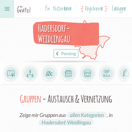
Für NutzerInnen
Registrieren
Einloggen
Hadersdorf-
Weidlingau
Penzing
Gruppen
- Austausch & Vernetzung
Zeige mir Gruppen aus
allen Kategorien
, in
Hadersdorf-Weidlingau