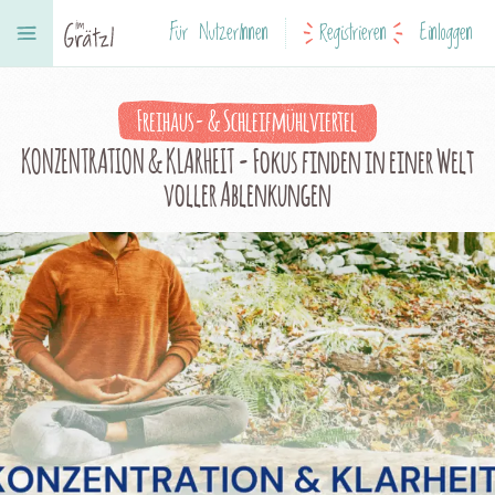
Für NutzerInnen
Registrieren
Einloggen
Freihaus- & Schleifmühlviertel
KONZENTRATION & KLARHEIT - Fokus finden in einer Welt
voller Ablenkungen