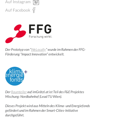
Auf Instagram
Auf Facebook
Der Prototyp von “
WeLocally
” wurde im Rahmen der FFG-
Förderung “Impact Innovation” entwickelt.
Der
Raumteiler
auf imGrätzl.at ist Teil des F&E Projektes
Mischung: Nordbahnhof (Lead TU Wien).
Dieses Projekt wird aus Mitteln des Klima- und Energiefonds
gefördert und im Rahmen der Smart-Cities-Initiative
durchgeführt.