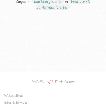
Zeige mir
alle Energieteiler
in
Freihaus- &
Schleifmühlviertel
imGrätzl
Förder*innen
WeLocally.at
Infos & Services