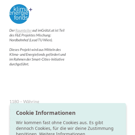
Der
Raumteiler
auf imGrätzl.at ist Teil
des F&E Projektes Mischung:
Nordbahnhof (Lead TU Wien).
Dieses Projekt wird aus Mitteln des
Klima- und Energiefonds gefördert und
im Rahmen der Smart-Cities-Initiative
durchgeführt.
1180 – Währing
1190 – Döbling
Cookie Informationen
1200 – Brigittenau
Wir kommen fast ohne Cookies aus. Es gibt
1210 – Floridsdorf
dennoch Cookies, für die wir deine Zustimmung
benötigen.
Weitere Informationen