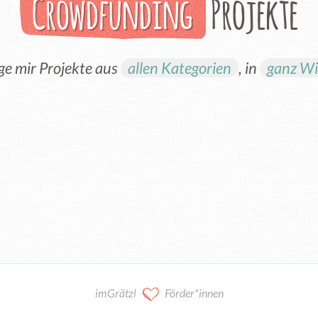
Crowdfunding
Projekte
ge mir Projekte aus
allen Kategorien
, in
ganz W
imGrätzl
Förder*innen