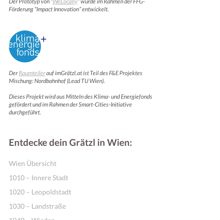
Der Prototyp von “
WeLocally
” wurde im Rahmen der FFG-
Förderung “Impact Innovation” entwickelt.
Der
Raumteiler
auf imGrätzl.at ist Teil des F&E Projektes
Mischung: Nordbahnhof (Lead TU Wien).
Dieses Projekt wird aus Mitteln des Klima- und Energiefonds
gefördert und im Rahmen der Smart-Cities-Initiative
durchgeführt.
Entdecke dein Grätzl in Wien:
Wien Übersicht
1010 – Innere Stadt
1020 – Leopoldstadt
1030 – Landstraße