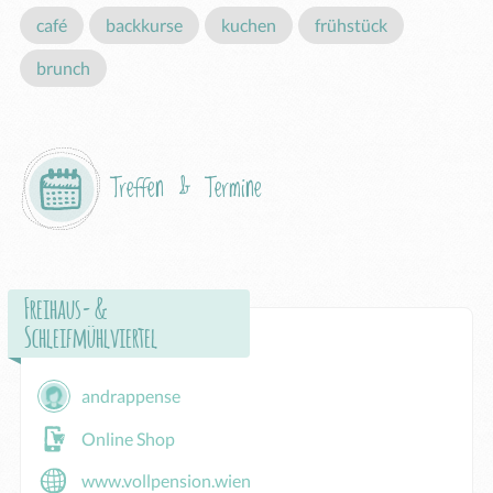
café
backkurse
kuchen
frühstück
brunch
Treffen & Termine
Freihaus- &
Schleifmühlviertel
andrappense
Online Shop
www.vollpension.wien