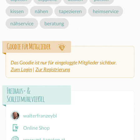
kissen
nähen
tapezieren
heimservice
nähservice
beratung
Goodie für Mitglieder
Das Goodie ist nur für eingeloggte Mitglieder sichtbar.
Zum Login
|
Zur Registrierung
Freihaus- &
Schleifmühlviertel
walterfranzeybl
Online Shop
www.mt-tapeten.at