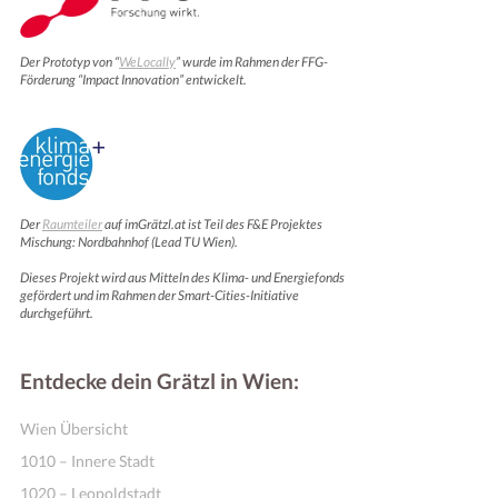
Der Prototyp von “
WeLocally
” wurde im Rahmen der FFG-
Förderung “Impact Innovation” entwickelt.
Der
Raumteiler
auf imGrätzl.at ist Teil des F&E Projektes
Mischung: Nordbahnhof (Lead TU Wien).
Dieses Projekt wird aus Mitteln des Klima- und Energiefonds
gefördert und im Rahmen der Smart-Cities-Initiative
durchgeführt.
Entdecke dein Grätzl in Wien:
Wien Übersicht
1010 – Innere Stadt
1020 – Leopoldstadt