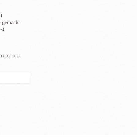
t 
r gemacht 
-.)
 uns kurz 