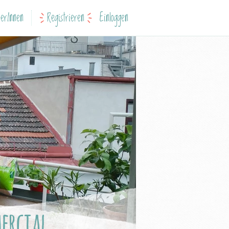
erInnen
Registrieren
Einloggen
ercial