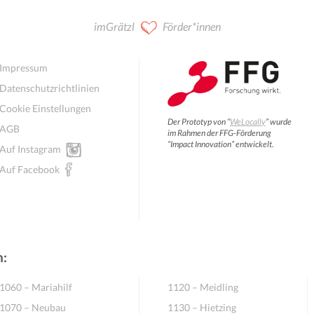
imGrätzl
Förder*innen
Impressum
Datenschutzrichtlinien
Cookie Einstellungen
Der Prototyp von “
WeLocally
” wurde
AGB
im Rahmen der FFG-Förderung
“Impact Innovation” entwickelt.
Auf Instagram
Auf Facebook
n:
1060 – Mariahilf
1120 – Meidling
1070 – Neubau
1130 – Hietzing