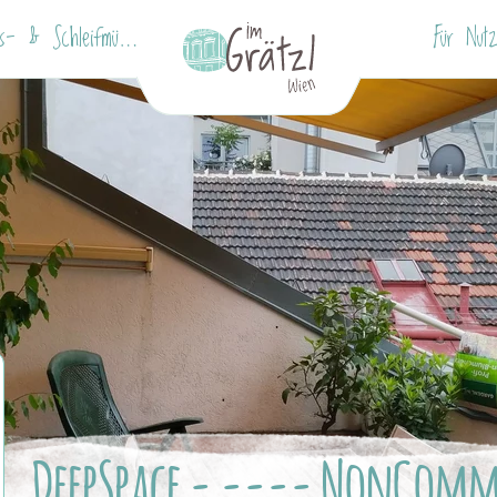
Freihaus- & Schleifmühlviertel
Für Nutz
DeepSpace - ---- NonComm