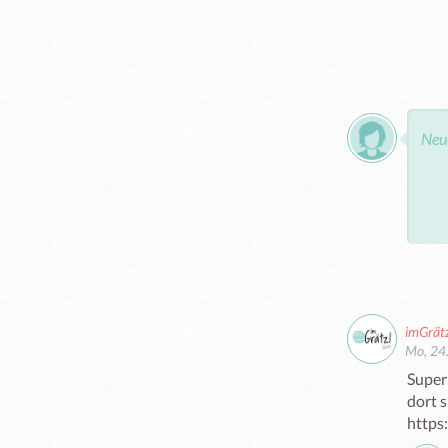
imGrät
Mo, 24.
Super
dort s
https