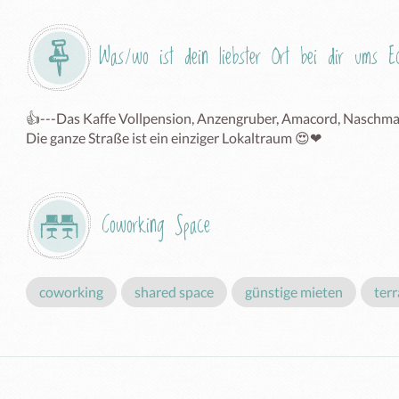
Was/wo ist dein liebster Ort bei dir ums 
👍---Das Kaffe Vollpension, Anzengruber, Amacord, Naschmar
Die ganze Straße ist ein einziger Lokaltraum 😍❤
Coworking Space
coworking
shared space
günstige mieten
ter