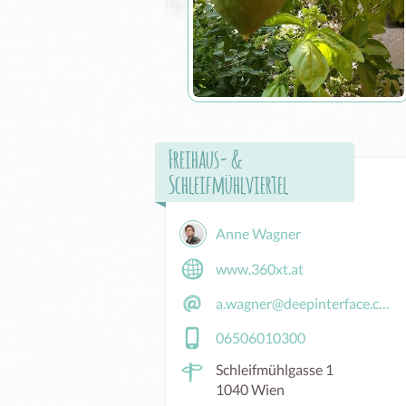
Freihaus- &
Schleifmühlviertel
Anne Wagner
www.360xt.at
a.wagner@deepinterface.com
06506010300
Schleifmühlgasse 1
1040 Wien