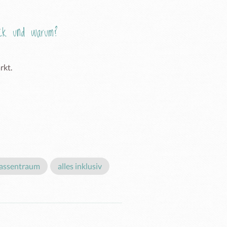
Eck und warum?
kt.

rassentraum
alles inklusiv