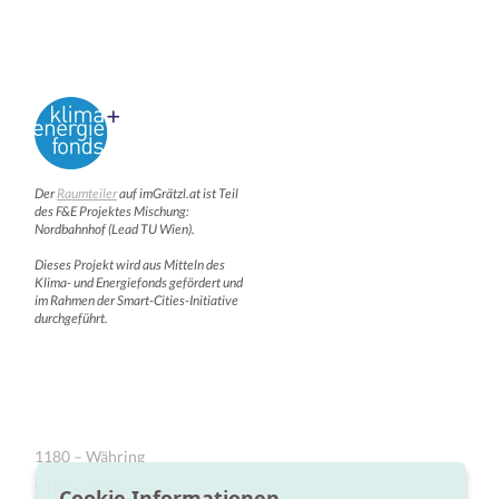
Der
Raumteiler
auf imGrätzl.at ist Teil
des F&E Projektes Mischung:
Nordbahnhof (Lead TU Wien).
Dieses Projekt wird aus Mitteln des
Klima- und Energiefonds gefördert und
im Rahmen der Smart-Cities-Initiative
durchgeführt.
1180 – Währing
1190 – Döbling
Cookie Informationen