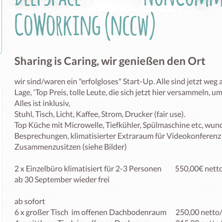
CoWorking (nccw)
Sharing is Caring, wir genießen den Ort
wir sind/waren ein "erfolgloses" Start-Up. Alle sind jetzt weg 
Lage, 'Top Preis, tolle Leute, die sich jetzt hier versammeln, um
Alles ist inklusiv, 

Stuhl, Tisch, Licht, Kaffee, Strom, Drucker (fair use).

Top Küche mit Microwelle, Tiefkühler, Spülmaschine etc, wun
Besprechungen, klimatisierter Extraraum für Videokonferen
Zusammenzusitzen (siehe Bilder)

2 x Einzelbüro klimatisiert für 2-3 Personen         550,00€ netto
ab 30 September wieder frei

ab sofort

6 x großer Tisch  im offenen Dachbodenraum      250,00 netto/