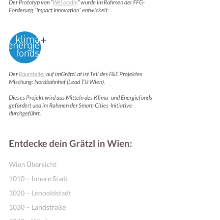
Der Prototyp von “
WeLocally
” wurde im Rahmen der FFG-
Förderung “Impact Innovation” entwickelt.
Der
Raumteiler
auf imGrätzl.at ist Teil des F&E Projektes
Mischung: Nordbahnhof (Lead TU Wien).
Dieses Projekt wird aus Mitteln des Klima- und Energiefonds
gefördert und im Rahmen der Smart-Cities-Initiative
durchgeführt.
Entdecke dein Grätzl in Wien:
Wien Übersicht
1010 – Innere Stadt
1020 – Leopoldstadt
1030 – Landstraße