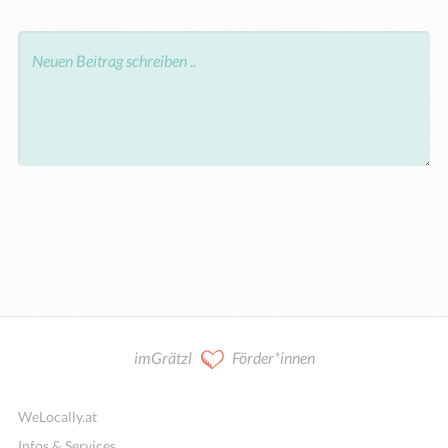
imGrätzl
Förder*innen
WeLocally.at
Infos & Services