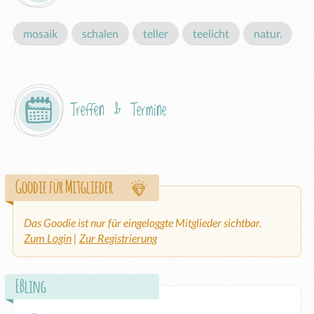
mosaik
schalen
teller
teelicht
natur.
Treffen & Termine
Goodie für Mitglieder
Das Goodie ist nur für eingeloggte Mitglieder sichtbar.
Zum Login
|
Zur Registrierung
Eßling