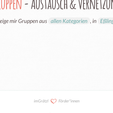
ruppen
- Austausch & Vernetz
eige mir Gruppen aus
allen Kategorien
, in
Eßlin
imGrätzl
Förder*innen