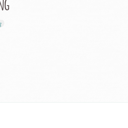
ung
g