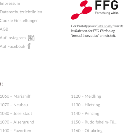
Impressum
Datenschutzrichtlinien
Cookie Einstellungen
Der Prototyp von “
WeLocally
” wurde
AGB
im Rahmen der FFG-Förderung
“Impact Innovation” entwickelt.
Auf Instagram
Auf Facebook
n:
1060 – Mariahilf
1120 – Meidling
1070 – Neubau
1130 – Hietzing
1080 – Josefstadt
1140 – Penzing
1090 – Alsergrund
1150 – Rudolfsheim-Fünfhaus
1100 – Favoriten
1160 – Ottakring