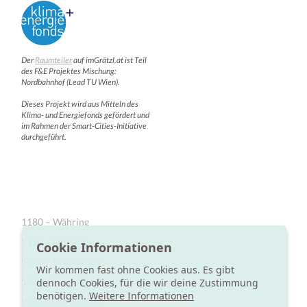
Der
Raumteiler
auf imGrätzl.at ist Teil
des F&E Projektes Mischung:
Nordbahnhof (Lead TU Wien).
Dieses Projekt wird aus Mitteln des
Klima- und Energiefonds gefördert und
im Rahmen der Smart-Cities-Initiative
durchgeführt.
1180 – Währing
1190 – Döbling
Cookie Informationen
1200 – Brigittenau
Wir kommen fast ohne Cookies aus. Es gibt
1210 – Floridsdorf
dennoch Cookies, für die wir deine Zustimmung
benötigen.
Weitere Informationen
1220 – Donaustadt