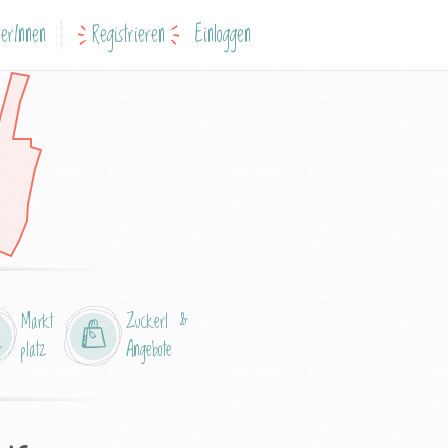
erInnen
Registrieren
Einloggen
Markt
Zuckerl &
platz
Angebote