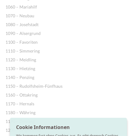
1060 – Mariahilf
1070 – Neubau
1080 – Josefstadt
1090 – Alsergrund
1100 – Favoriten
1110 – Simmering
1120 – Meidling
1130 – Hietzing
1140 – Penzing
1150 – Rudolfsheim-Fünfhaus
1160 – Ottakring
1170 – Hernals
1180 – Währing
1190 – Döbling
Cookie Informationen
1200 – Brigittenau
Wir kommen fast ohne Cookies aus. Es gibt dennoch Cookies,