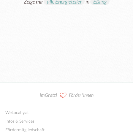
Zeige mir
alle Energieteiler
in
Eßling
imGrätzl
Förder*innen
WeLocally.at
Infos & Services
Fördermitgliedschaft