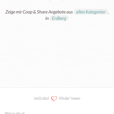
Zeige mir Coop & Share Angebote aus
allen Kategorien
,
in
Erdberg
Kooperation / Mitarbeit
imGrätzl
Förder*innen
WeLocally.at