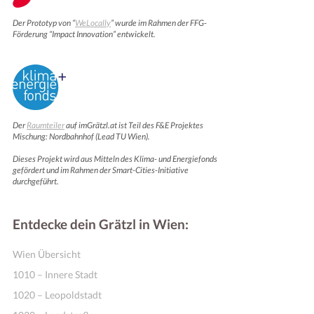
Der Prototyp von “
WeLocally
” wurde im Rahmen der FFG-
Förderung “Impact Innovation” entwickelt.
Der
Raumteiler
auf imGrätzl.at ist Teil des F&E Projektes
Mischung: Nordbahnhof (Lead TU Wien).
Dieses Projekt wird aus Mitteln des Klima- und Energiefonds
gefördert und im Rahmen der Smart-Cities-Initiative
Motivation & Inspiration
durchgeführt.
Entdecke dein Grätzl in Wien:
Wien Übersicht
1010 – Innere Stadt
1020 – Leopoldstadt