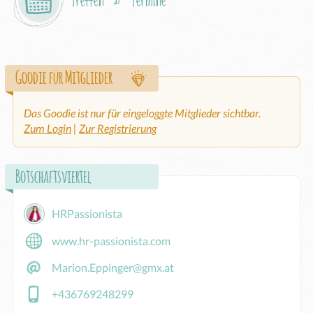
Treffen & Termine
Goodie für Mitglieder
Das Goodie ist nur für eingeloggte Mitglieder sichtbar.
Zum Login
|
Zur Registrierung
Botschaftsviertel
HRPassionista
www.hr-passionista.com
Marion.Eppinger@gmx.at
+436769248299