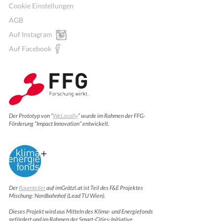
Cookie Einstellungen
AGB
Auf Instagram
Auf Facebook
Der Prototyp von “
WeLocally
” wurde im Rahmen der FFG-
Förderung “Impact Innovation” entwickelt.
Der
Raumteiler
auf imGrätzl.at ist Teil des F&E Projektes
Mischung: Nordbahnhof (Lead TU Wien).
Dieses Projekt wird aus Mitteln des Klima- und Energiefonds
gefördert und im Rahmen der Smart-Cities-Initiative