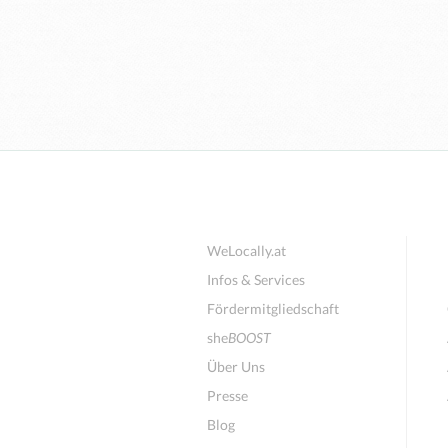
WeLocally.at
Infos & Services
Fördermitgliedschaft
she
BOOST
Über Uns
Presse
Blog