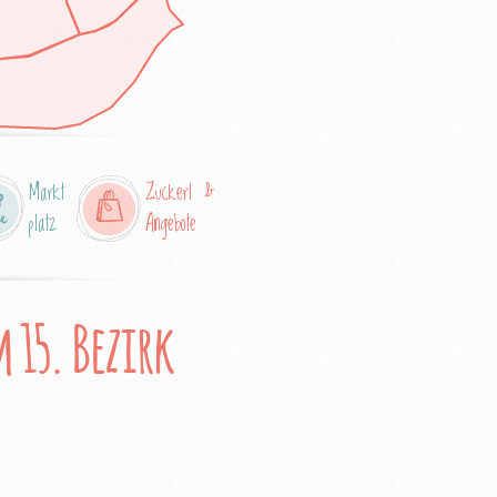
Markt
Zuckerl &
platz
Angebote
 15. Bezirk