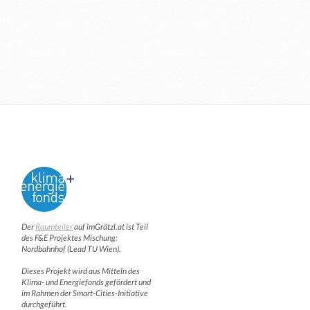
Der
Raumteiler
auf imGrätzl.at ist Teil
des F&E Projektes Mischung:
Nordbahnhof (Lead TU Wien).
Dieses Projekt wird aus Mitteln des
Klima- und Energiefonds gefördert und
im Rahmen der Smart-Cities-Initiative
durchgeführt.