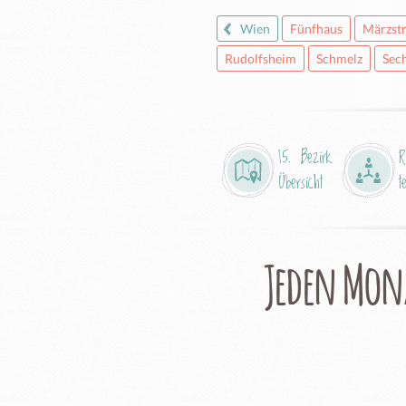
Wien
Fünfhaus
Märzstr
Rudolfsheim
Schmelz
Sec
15. Bezirk
R
Übersicht
t
Jeden Mon