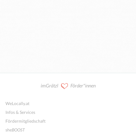
imGrätzl
Förder*innen
WeLocally.at
Infos & Services
Fördermitgliedschaft
she
BOOST