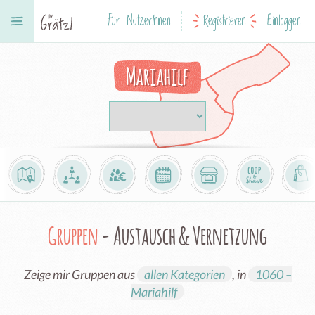
Für NutzerInnen
Registrieren
Einloggen
Mariahilf
Gruppen
- Austausch & Vernetzung
Zeige mir Gruppen aus
allen Kategorien
, in
1060 –
Mariahilf