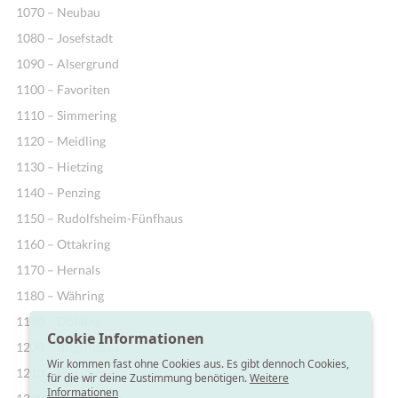
1070 – Neubau
1080 – Josefstadt
1090 – Alsergrund
1100 – Favoriten
1110 – Simmering
1120 – Meidling
1130 – Hietzing
1140 – Penzing
1150 – Rudolfsheim-Fünfhaus
1160 – Ottakring
1170 – Hernals
1180 – Währing
1190 – Döbling
Cookie Informationen
1200 – Brigittenau
Wir kommen fast ohne Cookies aus. Es gibt dennoch Cookies,
1210 – Floridsdorf
für die wir deine Zustimmung benötigen.
Weitere
Informationen