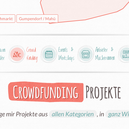
hmarkt
Gumpendorf / Mahü
aum
Crowd
Events &
Anbieter &
iler
funding
Workshops
Macherinnen
Crowdfunding
Projekte
ge mir Projekte aus
allen Kategorien
, in
ganz W