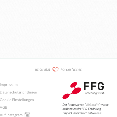
imGrätzl
Förder*innen
Impressum
Datenschutzrichtlinien
Cookie Einstellungen
Der Prototyp von “
WeLocally
” wurde
AGB
im Rahmen der FFG-Förderung
“Impact Innovation” entwickelt.
Auf Instagram