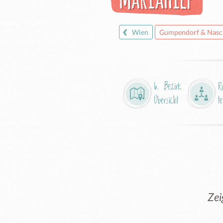
Wien
Gumpendorf & Nasc
6. Bezirk
R
Übersicht
te
Zei