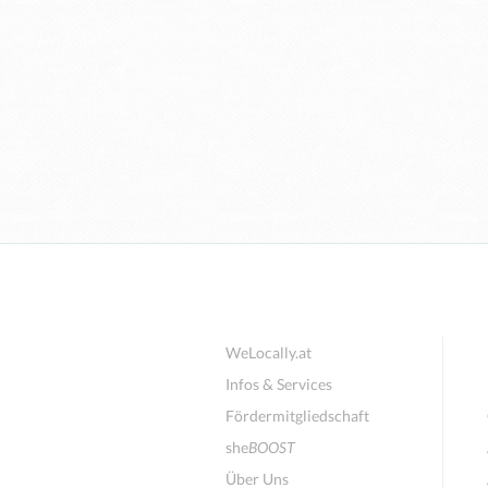
WeLocally.at
Infos & Services
Fördermitgliedschaft
she
BOOST
Über Uns