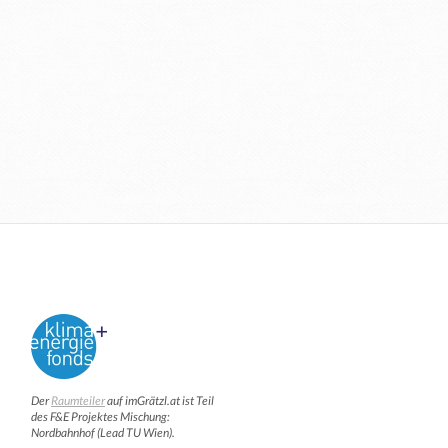
Der
Raumteiler
auf imGrätzl.at ist Teil
des F&E Projektes Mischung:
Nordbahnhof (Lead TU Wien).