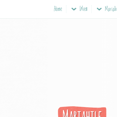
Home
Wien
Mariahi
Mariahilf