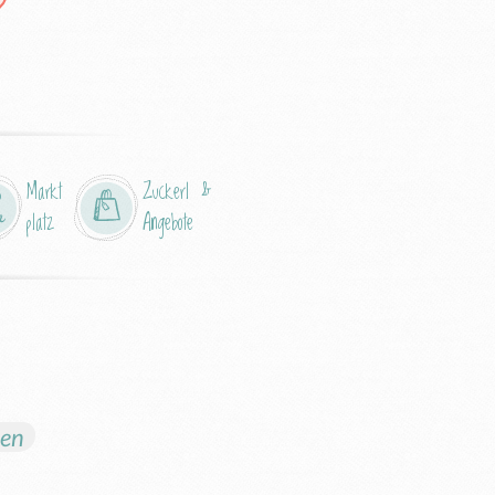
Markt
Zuckerl &
platz
Angebote
ien