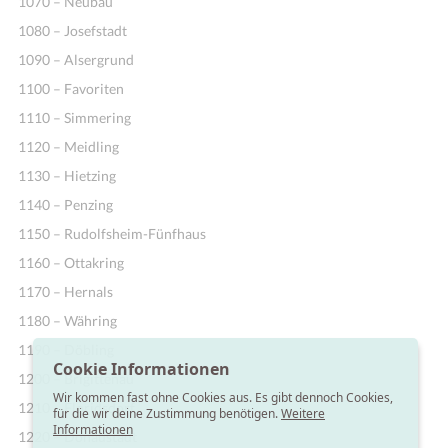
1070 – Neubau
1080 – Josefstadt
1090 – Alsergrund
1100 – Favoriten
1110 – Simmering
1120 – Meidling
1130 – Hietzing
1140 – Penzing
1150 – Rudolfsheim-Fünfhaus
1160 – Ottakring
1170 – Hernals
1180 – Währing
1190 – Döbling
Cookie Informationen
1200 – Brigittenau
Wir kommen fast ohne Cookies aus. Es gibt dennoch Cookies,
1210 – Floridsdorf
für die wir deine Zustimmung benötigen.
Weitere
Informationen
1220 – Donaustadt