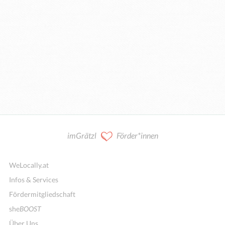
imGrätzl
Förder*innen
WeLocally.at
Infos & Services
Fördermitgliedschaft
she
BOOST
Über Uns