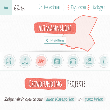
Für NutzerInnen
Registrieren
Einloggen
Altmannsdorf
Meidling
Crowdfunding
Projekte
Zeige mir Projekte aus
allen Kategorien
, in
ganz Wien