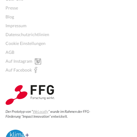
Presse
Blog
Impressum
Datenschutzrichtlinien
Cookie Einstellungen
AGB
Auf Instagram
Auf Facebook
Der Prototyp von “
WeLocally
” wurde im Rahmen der FFG-
Förderung “Impact Innovation” entwickelt.