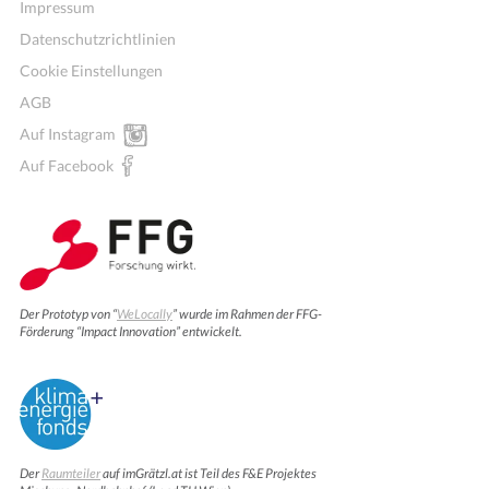
Impressum
Datenschutzrichtlinien
Cookie Einstellungen
AGB
Auf Instagram
Auf Facebook
Der Prototyp von “
WeLocally
” wurde im Rahmen der FFG-
Förderung “Impact Innovation” entwickelt.
Der
Raumteiler
auf imGrätzl.at ist Teil des F&E Projektes