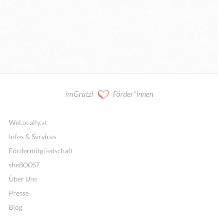
imGrätzl
Förder*innen
WeLocally.at
Infos & Services
Fördermitgliedschaft
she
BOOST
Über Uns
Presse
Blog