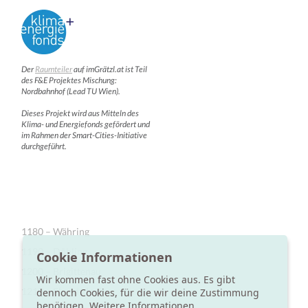
Der
Raumteiler
auf imGrätzl.at ist Teil
des F&E Projektes Mischung:
Nordbahnhof (Lead TU Wien).
Dieses Projekt wird aus Mitteln des
Klima- und Energiefonds gefördert und
im Rahmen der Smart-Cities-Initiative
durchgeführt.
1180 – Währing
1190 – Döbling
Cookie Informationen
1200 – Brigittenau
Wir kommen fast ohne Cookies aus. Es gibt
1210 – Floridsdorf
dennoch Cookies, für die wir deine Zustimmung
benötigen.
Weitere Informationen