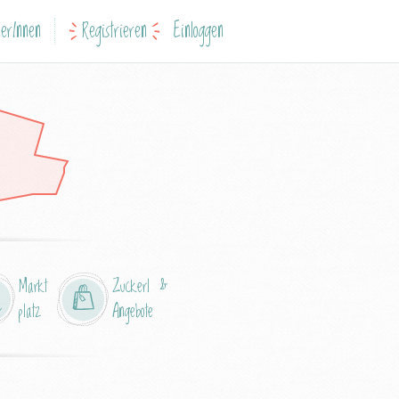
erInnen
Registrieren
Einloggen
Markt
Zuckerl &
platz
Angebote