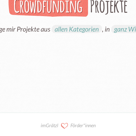
Crowdfunding
Projekte
ge mir Projekte aus
allen Kategorien
, in
ganz W
imGrätzl
Förder*innen