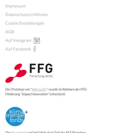
Impressum
Datenschutzrichtlinien
Cookie Einstellungen
AGB
Auf Instagram
Auf Facebook
Der Prototyp von “
WeLocally
” wurde im Rahmen der FFG-
Förderung “Impact Innovation” entwickelt.
Der
Raumteiler
auf imGrätzl.at ist Teil des F&E Projektes