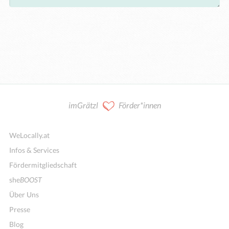
imGrätzl
Förder*innen
WeLocally.at
Infos & Services
Fördermitgliedschaft
she
BOOST
Über Uns
Presse
Blog