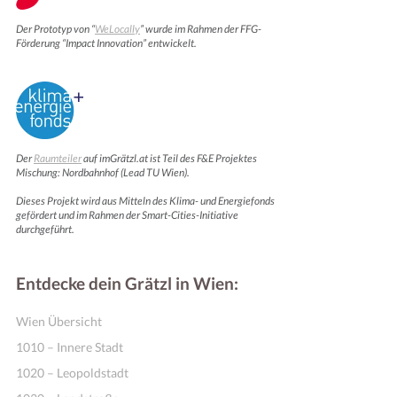
Der Prototyp von “
WeLocally
” wurde im Rahmen der FFG-
Förderung “Impact Innovation” entwickelt.
Der
Raumteiler
auf imGrätzl.at ist Teil des F&E Projektes
Mischung: Nordbahnhof (Lead TU Wien).
Dieses Projekt wird aus Mitteln des Klima- und Energiefonds
gefördert und im Rahmen der Smart-Cities-Initiative
Motivation & Inspiration
durchgeführt.
Entdecke dein Grätzl in Wien:
Wien Übersicht
1010 – Innere Stadt
1020 – Leopoldstadt