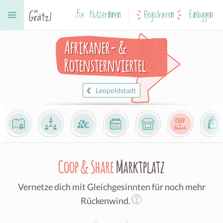
Für NutzerInnen
Registrieren
Einloggen
Afrikaner- &
Rotensternviertel
Leopoldstadt
Coop & Share
Marktplatz
Vernetze dich mit Gleichgesinnten für noch mehr
Rückenwind.