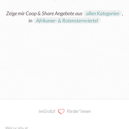
Zeige mir Coop & Share Angebote aus
allen Kategorien
,
in
Afrikaner- & Rotensternviertel
Kooperation / Mitarbeit
imGrätzl
Förder*innen
WeLocally.at