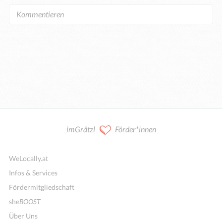
imGrätzl
Förder*innen
WeLocally.at
Infos & Services
Fördermitgliedschaft
she
BOOST
Über Uns