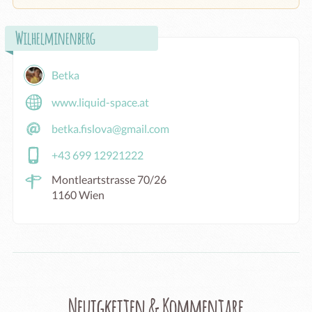
Wilhelminenberg
Betka
www.liquid-space.at
betka.fislova@gmail.com
+43 699 12921222
Montleartstrasse 70/26
1160 Wien
Neuigkeiten & Kommentare