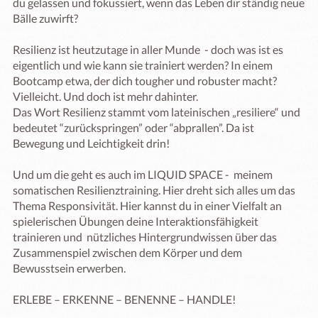
du gelassen und fokussiert, wenn das Leben dir ständig neue 
Bälle zuwirft? 

Resilienz ist heutzutage in aller Munde  - doch was ist es 
eigentlich und wie kann sie trainiert werden? In einem 
Bootcamp etwa, der dich tougher und robuster macht? 
Vielleicht. Und doch ist mehr dahinter. 

Das Wort Resilienz stammt vom lateinischen „resiliere“ und 
bedeutet “zurückspringen” oder “abprallen”. Da ist 
Bewegung und Leichtigkeit drin!

Und um die geht es auch im LIQUID SPACE -  meinem 
somatischen Resilienztraining. Hier dreht sich alles um das 
Thema Responsivität. Hier kannst du in einer Vielfalt an 
spielerischen Übungen deine Interaktionsfähigkeit 
trainieren und  nützliches Hintergrundwissen über das 
Zusammenspiel zwischen dem Körper und dem 
Bewusstsein erwerben.

ERLEBE – ERKENNE – BENENNE – HANDLE!
