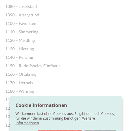
1080 – Josefstadt
1090 – Alsergrund
1100 – Favoriten
1110 – Simmering
1120 – Meidling
1130 – Hietzing
1140 – Penzing
1150 – Rudolfsheim-Fünfhaus
1160 – Ottakring
1170 – Hernals
1180 – Währing
1190 – Döbling
Cookie Informationen
1200 – Brigittenau
Wir kommen fast ohne Cookies aus. Es gibt dennoch Cookies,
1210 – Floridsdorf
für die wir deine Zustimmung benötigen.
Weitere
Informationen
1220 – Donaustadt