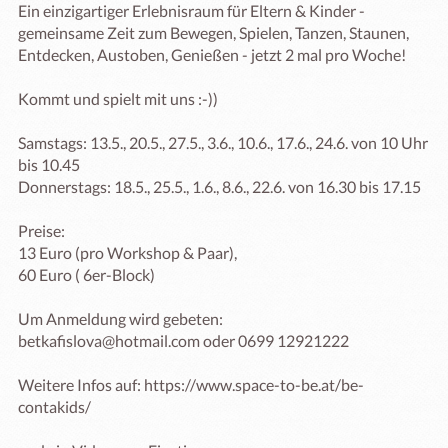
Ein einzigartiger Erlebnisraum für Eltern & Kinder - 
gemeinsame Zeit zum Bewegen, Spielen, Tanzen, Staunen, 
Entdecken, Austoben, Genießen - jetzt 2 mal pro Woche!

Kommt und spielt mit uns :-))

Samstags: 13.5., 20.5., 27.5., 3.6., 10.6., 17.6., 24.6. von 10 Uhr 
bis 10.45

Donnerstags: 18.5., 25.5., 1.6., 8.6., 22.6. von 16.30 bis 17.15

Preise:

13 Euro (pro Workshop & Paar),

60 Euro ( 6er-Block) 

Um Anmeldung wird gebeten: 

betkafislova@hotmail.com oder 0699 12921222 

Weitere Infos auf: https://www.space-to-be.at/be-
contakids/
