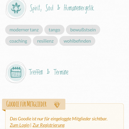
Spirit, Soul & Humanenergetik
moderner tanz
tango
bewußstsein
coaching
resilienz
wohlbefinden
Treffen & Termine
Goodie für Mitglieder
Das Goodie ist nur für eingeloggte Mitglieder sichtbar.
Zum Login
|
Zur Registrierung