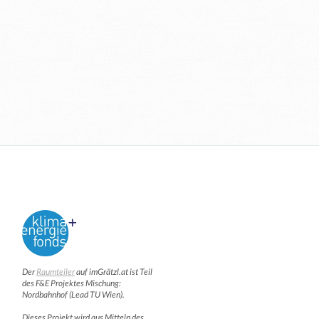
Der
Raumteiler
auf imGrätzl.at ist Teil
des F&E Projektes Mischung:
Nordbahnhof (Lead TU Wien).
Dieses Projekt wird aus Mitteln des