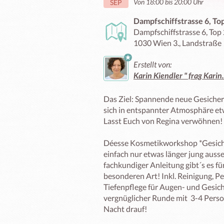
Von 18:00 bis 20:00 Uhr
SEP
Dampfschiffstrasse 6, To
Dampfschiffstrasse 6, Top
1030 Wien 3., Landstraße
Erstellt von:
Karin Kiendler " frag Karin
Das Ziel: Spannende neue Gesicher
sich in entspannter Atmosphäre etw
Lasst Euch von Regina verwöhnen!

Déesse Kosmetikworkshop *Gesichts
einfach nur etwas länger jung ausse
fachkundiger Anleitung gibt´s es fü
besonderen Art! Inkl. Reinigung, P
Tiefenpflege für Augen- und Gesicht
vergnüglicher Runde mit  3-4 Perso
Nacht drauf!
