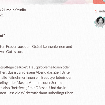
p 21 mein Studio
1
neh
 21
.at"
ter, Frauen aus dem Grätzl kennenlernen und 
as Gutes tun.

pflege de luxe*: Hautprobleme lösen oder 
hen, das ist an diesem Abend das Ziel! Unter 
r alle TeilnehmerInnen ein Beautyerlebnis der 
eeling oder Maske, Ampulle oder Serum, 
, also "bettfertig" mit Déesse! Und das in 
nen. Lass die Wirkstoffe dann unbedingt über 