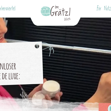
berviertel
Für Nutz
enloser
 de luxe: