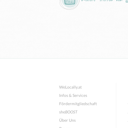
WeLocally.at
Infos & Services
Fördermitgliedschaft
she
BOOST
Über Uns