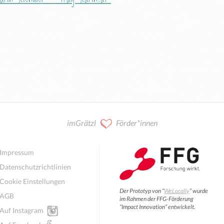
imGrätzl
Förder*innen
Impressum
Datenschutzrichtlinien
Cookie Einstellungen
Der Prototyp von “
WeLocally
” wurde
AGB
im Rahmen der FFG-Förderung
“Impact Innovation” entwickelt.
Auf Instagram