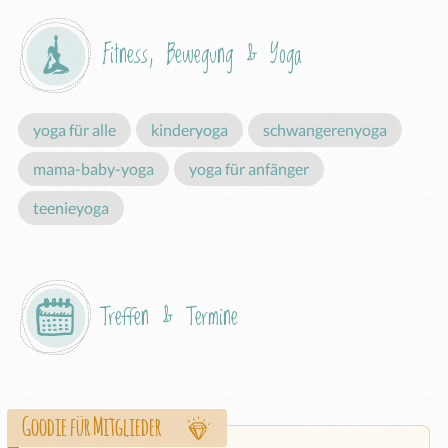
Fitness, Bewegung & Yoga
yoga für alle
kinderyoga
schwangerenyoga
mama-baby-yoga
yoga für anfänger
teenieyoga
Treffen & Termine
Goodie für Mitglieder