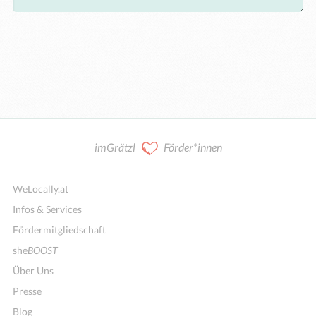
imGrätzl
Förder*innen
WeLocally.at
Infos & Services
Fördermitgliedschaft
she
BOOST
Über Uns
Presse
Blog