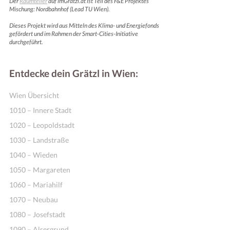
Der
Raumteiler
auf imGrätzl.at ist Teil des F&E Projektes
Mischung: Nordbahnhof (Lead TU Wien).
Dieses Projekt wird aus Mitteln des Klima- und Energiefonds
gefördert und im Rahmen der Smart-Cities-Initiative
durchgeführt.
Entdecke dein Grätzl in Wien:
Wien Übersicht
1010 – Innere Stadt
1020 – Leopoldstadt
1030 – Landstraße
1040 – Wieden
1050 – Margareten
1060 – Mariahilf
1070 – Neubau
1080 – Josefstadt
1090 – Alsergrund