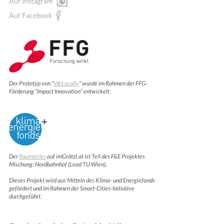
Auf Instagram
Auf Facebook
Der Prototyp von “
WeLocally
” wurde im Rahmen der FFG-
Förderung “Impact Innovation” entwickelt.
Der
Raumteiler
auf imGrätzl.at ist Teil des F&E Projektes
Mischung: Nordbahnhof (Lead TU Wien).
Dieses Projekt wird aus Mitteln des Klima- und Energiefonds
gefördert und im Rahmen der Smart-Cities-Initiative
durchgeführt.