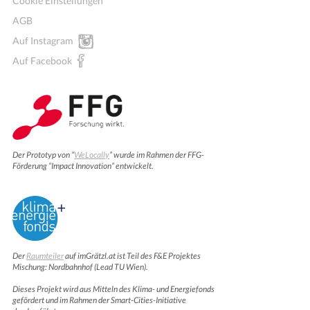
Cookie Einstellungen
AGB
Auf Instagram
Auf Facebook
Der Prototyp von “
WeLocally
” wurde im Rahmen der FFG-
Förderung “Impact Innovation” entwickelt.
Der
Raumteiler
auf imGrätzl.at ist Teil des F&E Projektes
Mischung: Nordbahnhof (Lead TU Wien).
Dieses Projekt wird aus Mitteln des Klima- und Energiefonds
gefördert und im Rahmen der Smart-Cities-Initiative