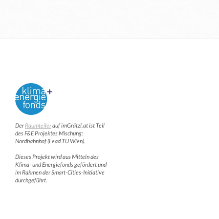
Der
Raumteiler
auf imGrätzl.at ist Teil
des F&E Projektes Mischung:
Nordbahnhof (Lead TU Wien).
Dieses Projekt wird aus Mitteln des
Klima- und Energiefonds gefördert und
im Rahmen der Smart-Cities-Initiative
durchgeführt.