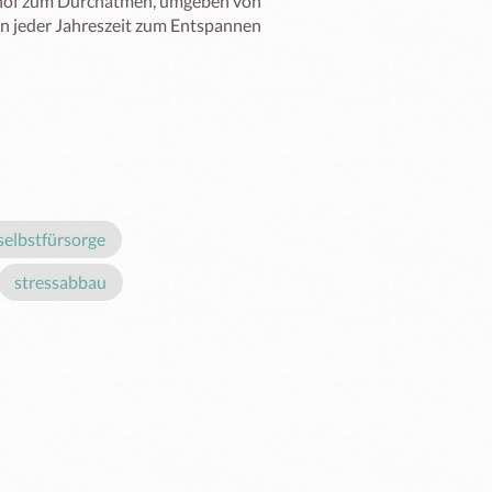
nhof zum Durchatmen, umgeben von 
in jeder Jahreszeit zum Entspannen 
selbstfürsorge
stressabbau