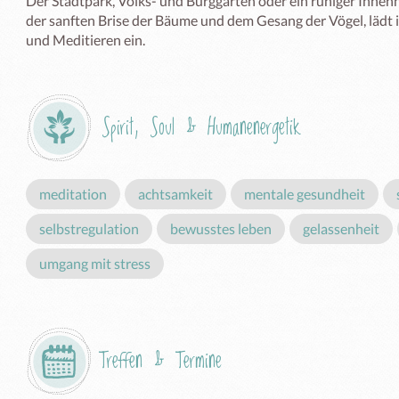
Der Stadtpark, Volks- und Burggarten oder ein ruhiger Inne
der sanften Brise der Bäume und dem Gesang der Vögel, lädt 
und Meditieren ein.
Spirit, Soul & Humanenergetik
meditation
achtsamkeit
mentale gesundheit
selbstregulation
bewusstes leben
gelassenheit
umgang mit stress
Treffen & Termine