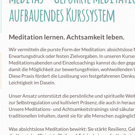
aufbauendes Kurssystem
Meditation lernen. Achtsamkeit leben.
Wir vermitteln die purste Form der Meditation: absichtslose M
Erwartungsdruck oder festen Zielvorgaben. In unseren Kursen
Meditationsabenden und Einzelcoachings kannst du den geg
damit die Möglichkeit zur bewertungsfreien, wohlwollenden 
Diese Praxis fördert die Loslösung von festgefahrenen Denksp
Leichtigkeit im Dasein.

Unser Ansatz unterstützt die persönliche und spirituelle Weit
zur Selbstregulation und kultiviert Präsenz, die auch in herau
Unsere Meditations- und Achtsamkeitstrainings sind säkular u
traditionellen Inhalten, damit sie für alle Menschen zugänglich
Was absichtslose Meditation bewirkt: Sie stärkt Resilienz, Ge