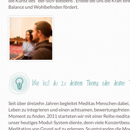
die Kunst des "Bei-sich-Bleibens". Erlebe bei uns die Kraft eine
Balance und Wohlbefinden fördert.
Wie bist du zu deinem Thema oder deiner T
Seit über dreizehn Jahren begleitet Meditas Menschen dabei, a
Leben zu integrieren und einen achtsamen, bewertungsfreie
Moment zu finden. 2011 starteten wir mit einer Reihe meditativ
unser heutiges Modul-System diente, denn viele Konzertbesu
Meditation von Grund auf zu erlernen. So entstanden die Modu