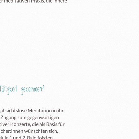
r meditativen Praxis, die innere 
ätigkeit gekommen?
bsichtslose Meditation in ihr 
n Zugang zum gegenwärtigen 
er Konzerte, die als Basis für 
cher:innen wünschten sich, 
le 1 und 2. Bald folgten 