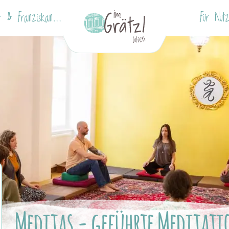
Stuben- & Franziskanerviertel
Für Nutz
Meditas - geführte Meditat