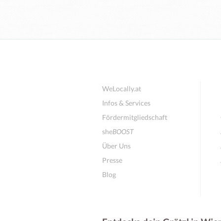
WeLocally.at
Infos & Services
Fördermitgliedschaft
she
BOOST
Über Uns
Presse
Blog