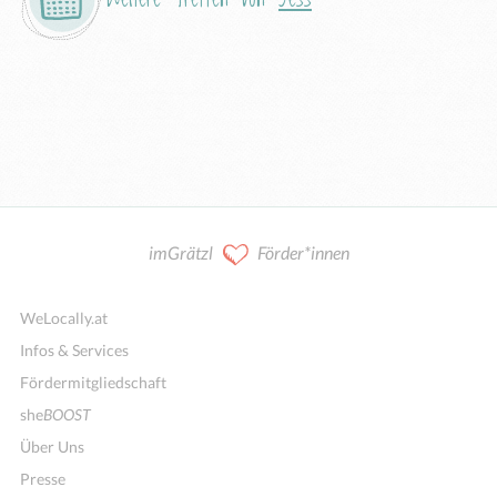
imGrätzl
Förder*innen
WeLocally.at
Infos & Services
Fördermitgliedschaft
she
BOOST
Über Uns
Presse