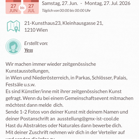
Samstag, 27. Jun.
-
Montag, 27. Jul. 2026
27
27
bis
JUN
JUL
Täglich von 00:00 bis 00:00 Uhr
21-Kunsthaus23, Kleinhausgasse 21,
1210 Wien
Erstellt von:
Yess
Wir machen immer wieder zeitgenössische 
Kunstausstellungen,

in Wien und Niederösterreich, in Parkas, Schlösser, Palais, 
Festsäle u.s.w. 

Es sind Künstler/inne mit ihrer zeitgenössischen Kunst 
gefragt. Wenn du bei einem Gemeinschaftsevent mitmachen 
möchtest dann melde  dich. 

Sende 1-2 Fotos von deiner Kunst mit deinem Namen und 
deiner Postanschrift an  ausstellung@gmx-ist-cool.de  

Hast du Abstraktes oder Naturales dann bewerbe dich.

Mit deiner Zuschrift nehmen wir dich in der Verteiler auf 
und senden dir Infos zu.
