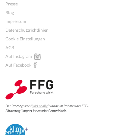
Presse
Blog
Impressum
Datenschutzrichtlinien
Cookie Einstellungen
AGB
Auf Instagram
Auf Facebook
Der Prototyp von “
WeLocally
” wurde im Rahmen der FFG-
Förderung “Impact Innovation” entwickelt.