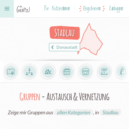
Für NutzerInnen
Registrieren
Einloggen
Stadlau
Donaustadt
Gruppen
- Austausch & Vernetzung
Zeige mir Gruppen aus
allen Kategorien
, in
Stadlau