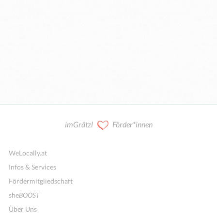
imGrätzl
Förder*innen
WeLocally.at
Infos & Services
Fördermitgliedschaft
she
BOOST
Über Uns