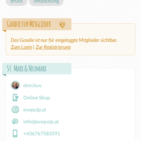
druck
verpackung
Goodie für Mitglieder
Das Goodie ist nur für eingeloggte Mitglieder sichtbar.
Zum Login
|
Zur Registrierung
St. Marx & Neumarx
deni.kov
Online Shop
evopulp.at
info@evopulp.at
+436767583591