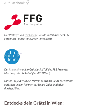
Auf Facebook
Der Prototyp von “
WeLocally
” wurde im Rahmen der FFG-
Förderung “Impact Innovation” entwickelt.
Der
Raumteiler
auf imGrätzl.at ist Teil des F&E Projektes
Mischung: Nordbahnhof (Lead TU Wien).
Dieses Projekt wird aus Mitteln des Klima- und Energiefonds
gefördert und im Rahmen der Smart-Cities-Initiative
durchgeführt.
Entdecke dein Grätzl in Wien: