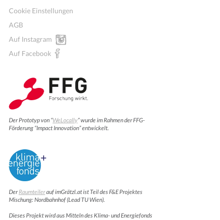
Cookie Einstellungen
AGB
Auf Instagram
Auf Facebook
Der Prototyp von “
WeLocally
” wurde im Rahmen der FFG-
Förderung “Impact Innovation” entwickelt.
Der
Raumteiler
auf imGrätzl.at ist Teil des F&E Projektes
Mischung: Nordbahnhof (Lead TU Wien).
Dieses Projekt wird aus Mitteln des Klima- und Energiefonds