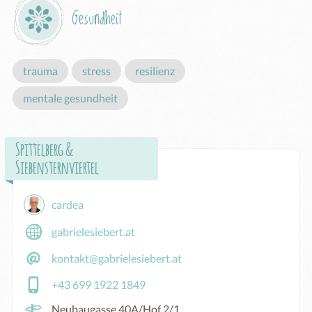
Gesundheit
trauma
stress
resilienz
mentale gesundheit
Spittelberg &
Siebensternviertel
cardea
gabrielesiebert.at
kontakt@gabrielesiebert.at
+43 699 1922 1849
Neubaugasse 40A/Hof 2/1