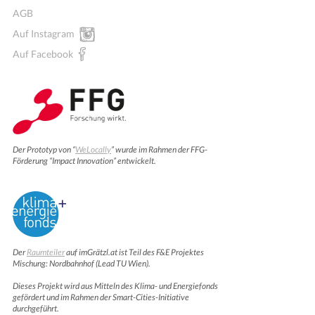
AGB
Auf Instagram
Auf Facebook
Der Prototyp von “
WeLocally
” wurde im Rahmen der FFG-
Förderung “Impact Innovation” entwickelt.
Der
Raumteiler
auf imGrätzl.at ist Teil des F&E Projektes
Mischung: Nordbahnhof (Lead TU Wien).
Dieses Projekt wird aus Mitteln des Klima- und Energiefonds
gefördert und im Rahmen der Smart-Cities-Initiative
durchgeführt.