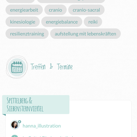
energiearbeit
cranio
cranio-sacral
kinesiologie
energiebalance
reiki
resilienztraining
aufstellung mit lebenskräften
Treffen & Termine
Spittelberg &
Siebensternviertel
hanna_illustration