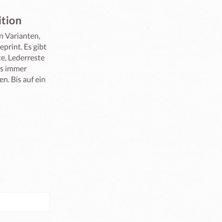
tion
 Varianten, 
rint. Es gibt 
e, Lederreste 
s immer 
. Bis auf ein 