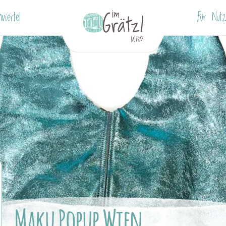
nviertel
Für Nutz
Maku Popup Wien