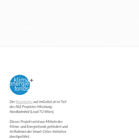
Der
Raumteiler
auf imGrätzl.at ist Teil
des F&E Projektes Mischung:
Nordbahnhof (Lead TU Wien).
Dieses Projekt wird aus Mitteln des
Klima- und Energiefonds gefördert und
im Rahmen der Smart-Cities-Initiative
durchgeführt.