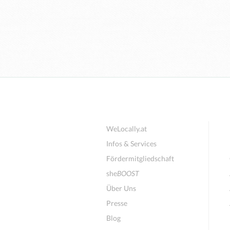
WeLocally.at
Infos & Services
Fördermitgliedschaft
she
BOOST
Über Uns
Presse
Blog