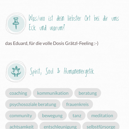
Was/wo ist dein liebster Ort bei dir ums 
Eck und warum?
das Eduard, für die volle Dosis Grätzl-Feeling :-)
Spirit, Soul & Humanenergetik
coaching
kommunikation
beratung
psychosoziale beratung
frauenkreis
community
bewegung
tanz
meditation
achtsamkeit
entschleunigung
selbstfürsorge