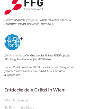
Der Prototyp von “
WeLocally
” wurde im Rahmen der FFG-
Förderung “Impact Innovation” entwickelt.
Der
Raumteiler
auf imGrätzl.at ist Teil des F&E Projektes
Mischung: Nordbahnhof (Lead TU Wien).
Dieses Projekt wird aus Mitteln des Klima- und Energiefonds
gefördert und im Rahmen der Smart-Cities-Initiative
durchgeführt.
Entdecke dein Grätzl in Wien:
Wien Übersicht
1010 – Innere Stadt