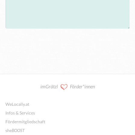
imGrätzl
Förder*innen
WeLocally.at
Infos & Services
Fördermitgliedschaft
she
BOOST