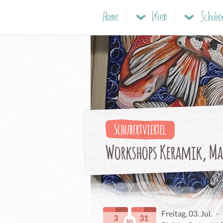
Home
Wien
Schuber
Schubertviertel
Workshops Keramik, Ma
Freitag, 03. Jul.
-
3
31
bis