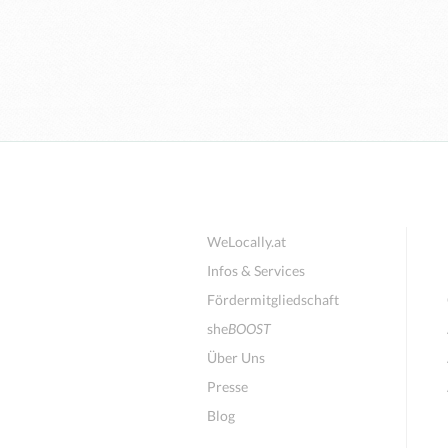
WeLocally.at
Infos & Services
Fördermitgliedschaft
she
BOOST
Über Uns
Presse
Blog