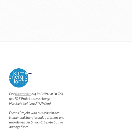
Der
Raumteiler
auf imGrätzl.at ist Teil
des F&E Projektes Mischung:
Nordbahnhof (Lead TU Wien).
Dieses Projekt wird aus Mitteln des
Klima- und Energiefonds gefördert und
im Rahmen der Smart-Cities-Initiative
durchgeführt.