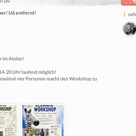
00 Uhr
per/ U6 entfernt!
1
neh
im Atelier!

14-20 Uhr laufend möglich!

maximal vier Personen macht den Workshop zu 