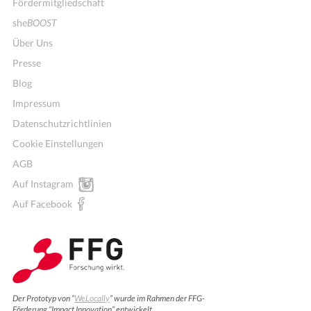
Fördermitgliedschaft
she
BOOST
Über Uns
Presse
Blog
Impressum
Datenschutzrichtlinien
Cookie Einstellungen
AGB
Auf Instagram
Auf Facebook
Der Prototyp von “
WeLocally
” wurde im Rahmen der FFG-
Förderung “Impact Innovation” entwickelt.