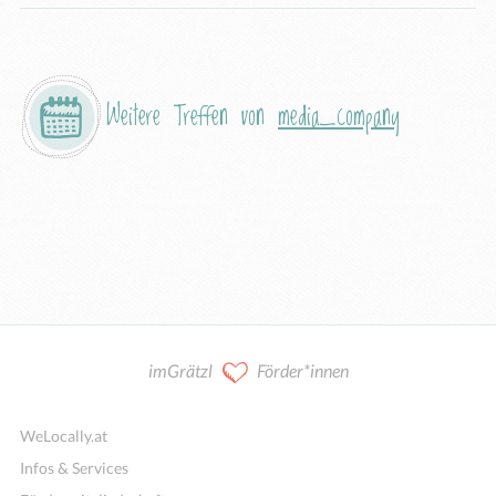
Weitere Treffen von
media_company
imGrätzl
Förder*innen
WeLocally.at
Infos & Services