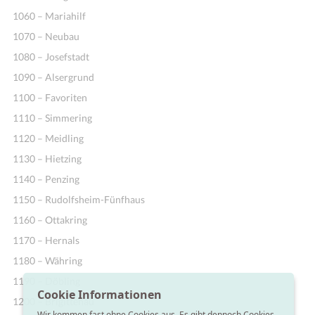
1060 – Mariahilf
1070 – Neubau
1080 – Josefstadt
1090 – Alsergrund
1100 – Favoriten
1110 – Simmering
1120 – Meidling
1130 – Hietzing
1140 – Penzing
1150 – Rudolfsheim-Fünfhaus
1160 – Ottakring
1170 – Hernals
1180 – Währing
1190 – Döbling
Cookie Informationen
1200 – Brigittenau
Wir kommen fast ohne Cookies aus. Es gibt dennoch Cookies,