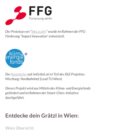
Der Prototyp von “
WeLocally
” wurde im Rahmen der FFG-
Förderung “Impact Innovation” entwickelt.
Der
Raumteiler
auf imGrätzl.at ist Teil des F&E Projektes
Mischung: Nordbahnhof (Lead TU Wien).
Dieses Projekt wird aus Mitteln des Klima- und Energiefonds
gefördert und im Rahmen der Smart-Cities-Initiative
durchgeführt.
Entdecke dein Grätzl in Wien:
Wien Übersicht