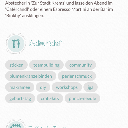
Abstecher in 'Zur Stadt Krems' und lasse den Abend im 
'Café Kandl' oder einem Espresso Martini an der Bar im 
'Rinkhy' ausklingen.
Kreativwirtschaft
sticken
teambuilding
community
blumenkränze binden
perlenschmuck
makramee
diy
workshops
jga
geburtstag
craft-kits
punch-needle