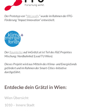
Der Prototyp von “
WeLocally
” wurde im Rahmen der FFG-
Förderung “Impact Innovation” entwickelt.
Der
Raumteiler
auf imGrätzl.at ist Teil des F&E Projektes
Mischung: Nordbahnhof (Lead TU Wien).
Dieses Projekt wird aus Mitteln des Klima- und Energiefonds
gefördert und im Rahmen der Smart-Cities-Initiative
durchgeführt.
Entdecke dein Grätzl in Wien:
Wien Übersicht
1010 – Innere Stadt