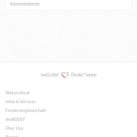
imGrätzl
Förder*innen
WeLocally.at
Infos & Services
Fördermitgliedschaft
she
BOOST
Über Uns
Presse