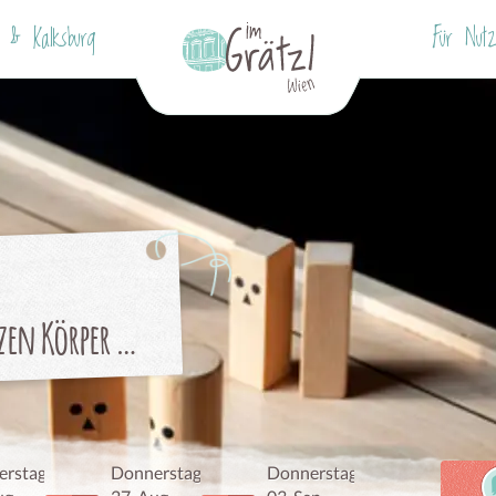
 & Kalksburg
Für Nutz
en Körper …
rstag,
Donnerstag,
Donnerstag,