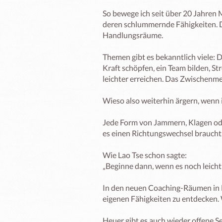
So bewege ich seit über 20 Jahren M
deren schlummernde Fähigkeiten. Di
Handlungsräume. 

Themen gibt es bekanntlich viele: D
Kraft schöpfen, ein Team bilden, Str
leichter erreichen. Das Zwischenmens
Wieso also weiterhin ärgern, wenn 
Jede Form von Jammern, Klagen oder
es einen Richtungswechsel braucht. 
Wie Lao Tse schon sagte: 

„Beginne dann, wenn es noch leicht 
In den neuen Coaching-Räumen in Li
eigenen Fähigkeiten zu entdecken. W
Heuer gibt es auch wieder offene 