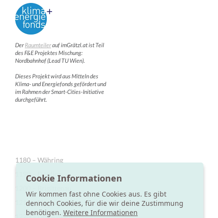
Der
Raumteiler
auf imGrätzl.at ist Teil
des F&E Projektes Mischung:
Nordbahnhof (Lead TU Wien).
Dieses Projekt wird aus Mitteln des
Klima- und Energiefonds gefördert und
im Rahmen der Smart-Cities-Initiative
durchgeführt.
1180 – Währing
1190 – Döbling
Cookie Informationen
1200 – Brigittenau
Wir kommen fast ohne Cookies aus. Es gibt
1210 – Floridsdorf
dennoch Cookies, für die wir deine Zustimmung
benötigen.
Weitere Informationen
1220 – Donaustadt