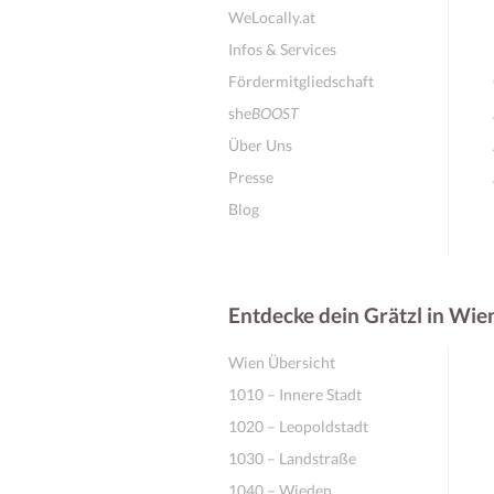
WeLocally.at
Infos & Services
Fördermitgliedschaft
she
BOOST
Über Uns
Presse
Blog
Entdecke dein Grätzl in Wie
Wien Übersicht
1010 – Innere Stadt
1020 – Leopoldstadt
1030 – Landstraße
1040 – Wieden