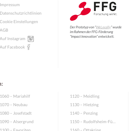
Impressum
Datenschutzrichtlinien
Cookie Einstellungen
Der Prototyp von “
WeLocally
” wurde
AGB
im Rahmen der FFG-Förderung
“Impact Innovation” entwickelt.
Auf Instagram
Auf Facebook
n:
1060 – Mariahilf
1120 – Meidling
1070 – Neubau
1130 – Hietzing
1080 – Josefstadt
1140 – Penzing
1090 – Alsergrund
1150 – Rudolfsheim-Fünfhaus
1100 – Favoriten
1160 – Ottakring