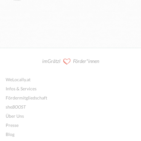
imGrätzl
Förder*innen
WeLocally.at
Infos & Services
Fördermitgliedschaft
she
BOOST
Über Uns
Presse
Blog