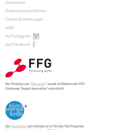
Impressum
Datenschutzrichtlinien
Cookie Einstellungen
AGB
Auf Instagram
Auf Facebook
Der Prototyp von “
WeLocally
” wurde im Rahmen der FFG-
Förderung “Impact Innovation” entwickelt.
Der
Raumteiler
auf imGrätzl.at ist Teil des F&E Projektes