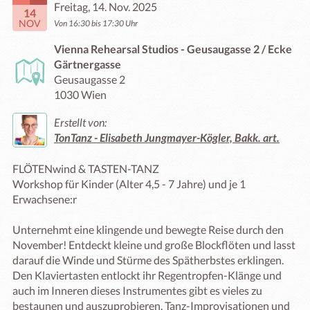
Freitag, 14. Nov. 2025
14
NOV
Von 16:30 bis 17:30 Uhr
Vienna Rehearsal Studios - Geusaugasse 2 / Ecke
Gärtnergasse
Geusaugasse 2
1030 Wien
Erstellt von:
TonTanz - Elisabeth Jungmayer-Kögler, Bakk. art.
FLÖTENwind & TASTEN-TANZ

Workshop für Kinder (Alter 4,5 - 7 Jahre) und je 1 
Erwachsene:r

Unternehmt eine klingende und bewegte Reise durch den 
November! Entdeckt kleine und große Blockflöten und lasst 
darauf die Winde und Stürme des Spätherbstes erklingen. 
Den Klaviertasten entlockt ihr Regentropfen-Klänge und 
auch im Inneren dieses Instrumentes gibt es vieles zu 
bestaunen und auszuprobieren. Tanz-Improvisationen und 